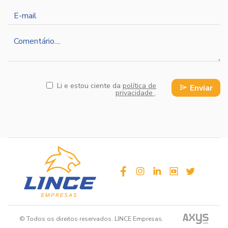
E-
mail
Comentário
Li e estou ciente da
política de
Enviar
privacidade
.
facebook
instagram
linkedin
youtube
twitter
© Todos os direitos reservados. LINCE Empresas.