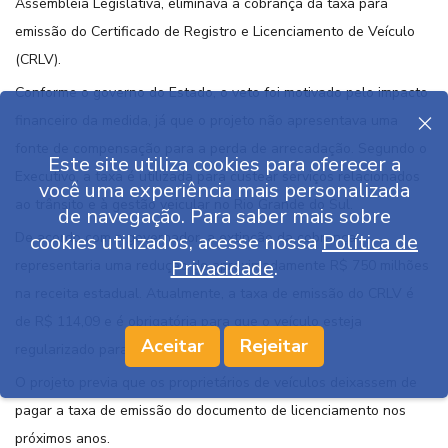
Assembleia Legislativa, eliminava a cobrança da taxa para
emissão do Certificado de Registro e Licenciamento de Veículo
(CRLV).
Conforme o governo do Estado, o veto foi motivado pelo impacto
financeiro da medida, já que o projeto não apresentava uma
fonte de compensação para a perda de arrecadação. Segundo o
Este site utiliza cookies para oferecer a
Executivo, a taxa é utilizada para custear serviços relacionados
você uma experiência mais personalizada
ao trânsito e à gestão veicular no Rio Grande do Sul.
de navegação. Para saber mais sobre
De acordo com o governador, a extinção da cobrança
cookies utilizados, acesse nossa
Política de
Privacidade
.
representaria uma redução de aproximadamente R$ 750 milhões
na receita estadual. Atualmente, a taxa de emissão do CRLV é
de R$ 114,09 e é obrigatória para que o veículo esteja
Aceitar
Rejeitar
regularizado para circulação.
O projeto previa que os proprietários de veículos deixassem de
pagar a taxa de emissão do documento de licenciamento nos
próximos anos.