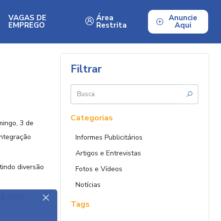
VAGAS DE
Área
Anuncie
EMPREGO
Restrita
Aqui
Filtrar
Buscar
por:
Categorias
ingo, 3 de
integração
Informes Publicitários
Artigos e Entrevistas
tindo diversão
Fotos e Vídeos
Notícias
$ 70,00.
Tags