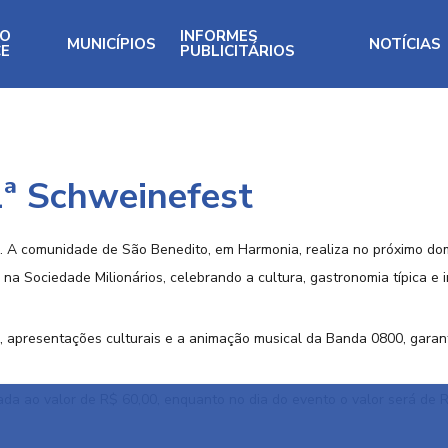
RO
INFORMES
MUNICÍPIOS
NOTÍCIAS
CE
PUBLICITÁRIOS
1ª Schweinefest
 A comunidade de São Benedito, em Harmonia, realiza no próximo dom
 na Sociedade Milionários, celebrando a cultura, gastronomia típica e 
 apresentações culturais e a animação musical da Banda 0800, garan
ada ao valor de R$ 60,00, enquanto no dia do evento o valor será de R