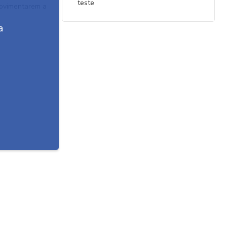
teste
 movimentarem a
a