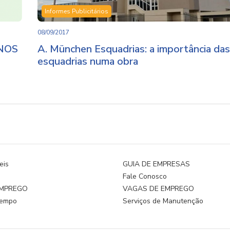
Informes Publicitários
08/09/2017
ANOS
A. München Esquadrias: a importância da
esquadrias numa obra
eis
GUIA DE EMPRESAS
s
Fale Conosco
EMPREGO
VAGAS DE EMPREGO
tempo
Serviços de Manutenção