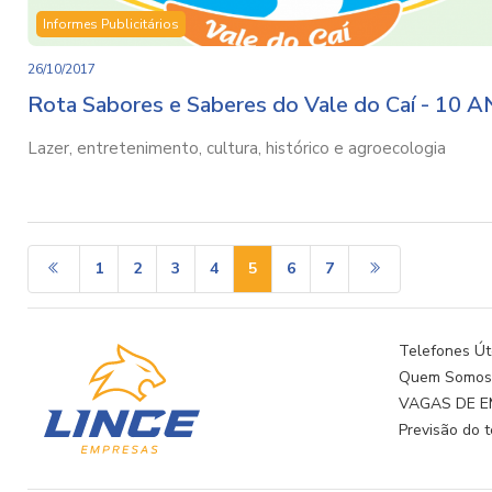
Informes Publicitários
26/10/2017
Rota Sabores e Saberes do Vale do Caí - 10 
Lazer, entretenimento, cultura, histórico e agroecologia
1
2
3
4
5
6
7
Telefones Út
Quem Somo
VAGAS DE 
Previsão do 