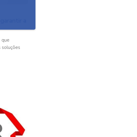
garantir a
o que
s soluções