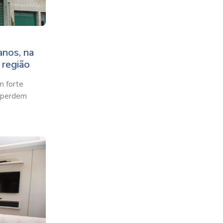
anos, na
 região
m forte
s perdem