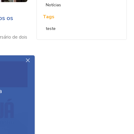
Notícias
Tags
os os
teste
sário de dois
a